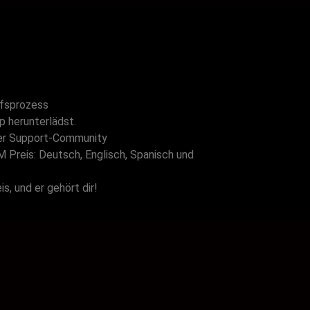
ufsprozess
p herunterlädst.
 der Support-Community
M Preis: Deutsch, Englisch, Spanisch und
s, und er gehört dir!