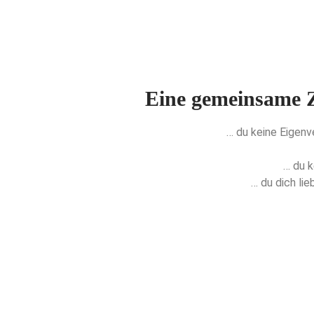
Eine gemeinsame 
… du keine Eigenv
… du 
… du dich li