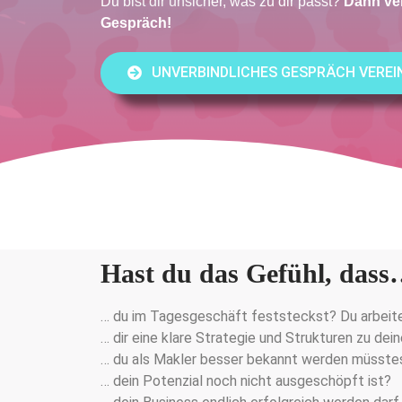
Du bist dir unsicher, was zu dir passt?
Dann ver
Gespräch!
UNVERBINDLICHES GESPRÄCH VERE
Hast du das Gefühl, das
… du im Tagesgeschäft feststeckst? Du arbeit
… dir eine klare Strategie und Strukturen zu dei
… du als Makler besser bekannt werden müsstes
… dein Potenzial noch nicht ausgeschöpft ist?