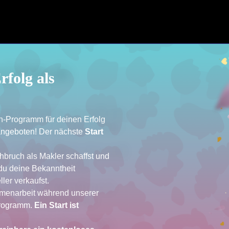
rfolg als
en-Programm für deinen Erfolg
 angeboten! Der nächste
Start
hbruch als Makler schaffst und
du deine Bekanntheit
ler verkaufst.
mmenarbeit während unserer
Programm.
Ein Start ist