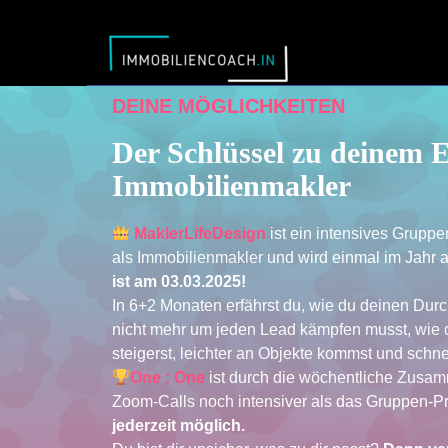
DEINE MÖGLICHKEITEN
Der Schlüssel zu deinem E
Immobilienmakler
MaklerLifeDesign
ist ein intensives Grupp
als Immobilienmakler und wird einmal im Jahr
ist am 03.03.2025!
In 6+2 Monaten erfährst du, wie du deinen Durc
nicht mehr um jeden Lead kämpfen musst, wie 
steigerst, leichter an Objekte kommst und schnel
One : One
ist durch die wöchentliche Zusa
Zoom-Calls noch intensiver als das Gruppen-
jederzeit möglich.