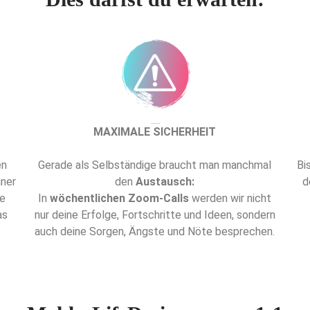
Dies ist die Überschrift
MAXIMALE SICHERHEIT
en
Gerade als Selbständige braucht man manchmal
Bi
iner
den
Austausch:
d
te
In
wöchentlichen Zoom-Calls
werden wir nicht
as
nur deine Erfolge, Fortschritte und Ideen, sondern
auch deine Sorgen, Ängste und Nöte besprechen.