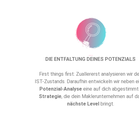
Dies ist die Überschrift
DIE ENTFALTUNG DEINES POTENZIALS
First things first: Zuallererst analysieren wir d
IST-Zustands. Daraufhin entwickeln wir neben e
Potenzial-Analyse
eine auf dich abgestimm
Strategie
, die dein Maklerunternehmen auf d
nächste Level
bringt.